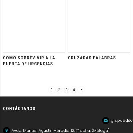
COMO SOBREVIVIR A LA
CRUZADAS PALABRAS
PUERTA DE URGENCIAS
1
2
3
4
CONTÁCTANOS
grupoedito
Avda. Manuel Agustin Heredia 12, 1º dcha. (Málaga)