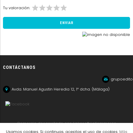
Tu valoración:
CONTÁCTANOS
grupoedito
Avda. Manuel Agustin Heredia 12, 1º dcha. (Málaga)
Comercio desarrollado con
Linkasoft LeKommerce
Usamos cookies. Si continuas, aceptas el uso de cookies.
Más