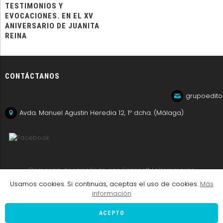
TESTIMONIOS Y
EVOCACIONES. EN EL XV
ANIVERSARIO DE JUANITA
REINA
CONTÁCTANOS
grupoedito
Avda. Manuel Agustin Heredia 12, 1º dcha. (Málaga)
Comercio desarrollado con
Linkasoft LeKommerce
Usamos cookies. Si continuas, aceptas el uso de cookies.
Más
información
ACEPTO